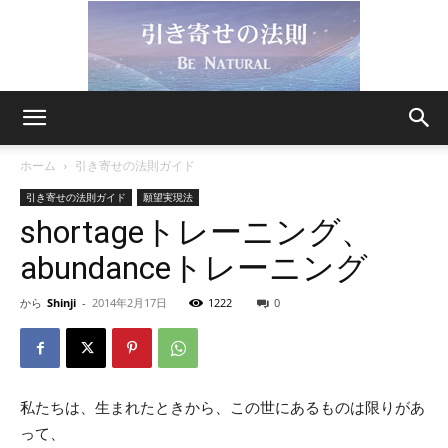
引
ホーム
引き寄せの法則ガイド
引き寄せの法則ガイド
願望実現法
shortageトレーニング、
き
abundanceトレーニング
から
Shinji
-
2014年2月17日
1222
0
寄
せ
私たちは、生まれたときから、この世にあるものは限りがあ
って、