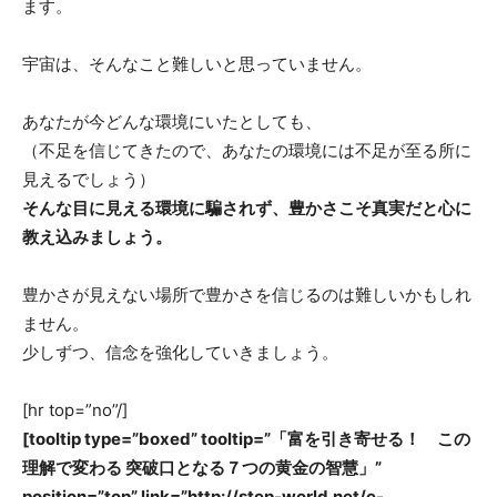
ます。
タ
宇宙は、そんなこと難しいと思っていません。
あなたが今どんな環境にいたとしても、
（不足を信じてきたので、あなたの環境には不足が至る所に
ー
見えるでしょう）
そんな目に見える環境に騙されず、豊かさこそ真実だと心に
教え込みましょう。
Shinji「Be
豊かさが見えない場所で豊かさを信じるのは難しいかもしれ
ません。
少しずつ、信念を強化していきましょう。
Natural」
[hr top=”no”/]
[tooltip type=”boxed” tooltip=”「富を引き寄せる！ この
理解で変わる 突破口となる７つの黄金の智慧」”
position=”top” link=”http://step-world.net/e-