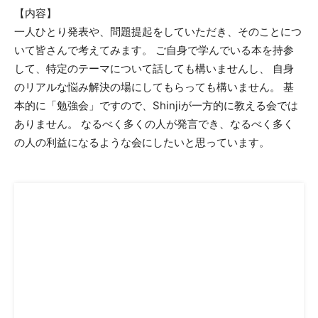
【内容】
一人ひとり発表や、問題提起をしていただき、そのことにつ
タ
いて皆さんで考えてみます。 ご自身で学んでいる本を持参
して、特定のテーマについて話しても構いませんし、 自身
のリアルな悩み解決の場にしてもらっても構いません。 基
ー
本的に「勉強会」ですので、Shinjiが一方的に教える会では
ありません。 なるべく多くの人が発言でき、なるべく多く
の人の利益になるような会にしたいと思っています。
Shinji「Be
Natural」