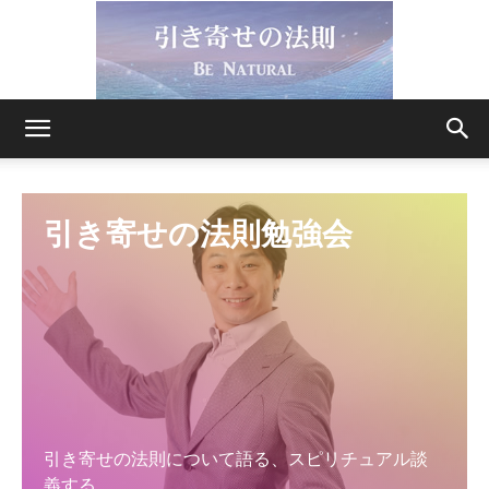
引
引き寄せの法則勉強会
き
寄
せ
引き寄せの法則について語る、スピリチュアル談
義する