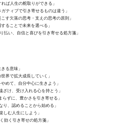
すれば人生の舵取りができる」
ネガティブで引き寄せるものは違う」
起こす欠落の思考・支えの思考の原則」
調することで未来を選べる」
取り払い、自信と喜びを引き寄せる処方箋」
生きる意味」
の世界で拡大成長していく」
をやめて、自分中心に生きよう」
を遠ざけ、受け入れる心を持とう」
はまらずに、豊かさを引き寄せる」
になり、認めることから始める」
、楽しむ人生にしよう」
よく効く引き寄せの処方箋」