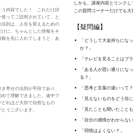
しかも、講座内容とリンクし
まう内容でした！ これだけ詳
この質問コーナーだけでも大
か使ってご説明されていて、と
の法則は、人生を変えるための
【疑問編】
だけに、ちゃんとした情報をキ
情報を先に入れてしまうと、あ
「どうして大金持ちにな
か？」
「テレビを見ることはプ
「ある人が思い通りにな
る？」
「思考と言葉の違いって
引き寄せの法則が手段であり、
初めて理解できました。途中で
「見えないものをどう信
がどれほど大切で自然なもの
「見たことも聞いたこと
がとうございます。
「自分の感情がわからな
「同情はよくない？」