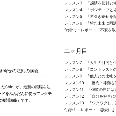
レッスン3 「感情を指針と
レッスン4 「ポジティブと
レッスン5 「逆引き寄せを
レッスン6 「望む未来に同
付録:ミニレポート「不安を
二ヶ月目
レッスン7 「人生の目的と
レッスン8 「コントラスト
き寄せの法則の講義
レッスン9 「他人との比較
レッスン10 「批判・非難
Shinjiが、最新の頭脳を注
レッスン11 「強欲の罠に
ードをふんだんに使ってレクチ
レッスン12 「自分を好き
の法則講義」
です。
レッスン13 「ワクワクし
付録:ミニレポート「恋愛に