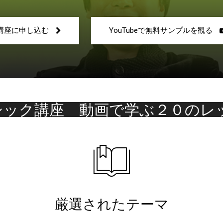
寄
講座に申し込む
YouTubeで無料サンプルを観る
せ
シック講座 動画で学ぶ２０のレ
の
厳選されたテーマ
法