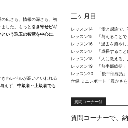
三ヶ月目
囲の広さも、情報の深さも、初
りました。もっと
引き寄せビギ
レッスン14 「愛と感謝で
いという珠玉の智慧を中心に
、
レッスン15 「与えること
レッスン16 「過去を癒や
レッスン17 「成長するこ
レッスン18 「人に教える
レッスン19 「前半部総括」
レッスン20 「後半部総括」
ときわレベルが高いといわれる
付録:ミニレポート「豊かさ
を与えず、
中級者～上級者でも
質問コーナー付
質問コーナーで、