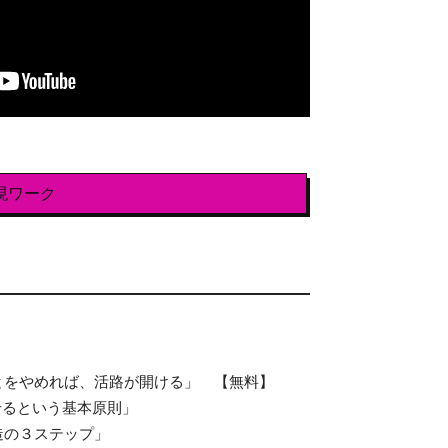
現ワーク
とをやめれば、活路が開ける」 【無料】
せるという基本原則」
造の３ステップ」