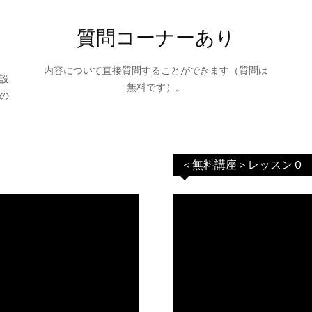
タ
質問コーナーあり
内容について直接質問することができます（質問は
設
無料です）。
の
ー
＜無料講座＞レッスン０
Shinji「Be
Natural」