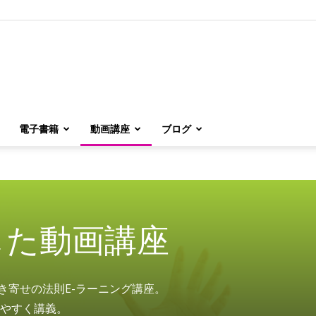
電子書籍
動画講座
ブログ
した動画講座
引き寄せの法則E-ラーニング講座。
やすく講義。