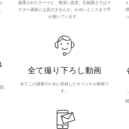
レ
厳選されたテーマと、奥深い真実。広範囲さではマ
。
スター講座には及びませんが、かゆいところまで手
が届いています。
則
れ
マ
全て撮り下ろし動画
全てこの講座のために収録したオリジナル動画で
回
す。
ス