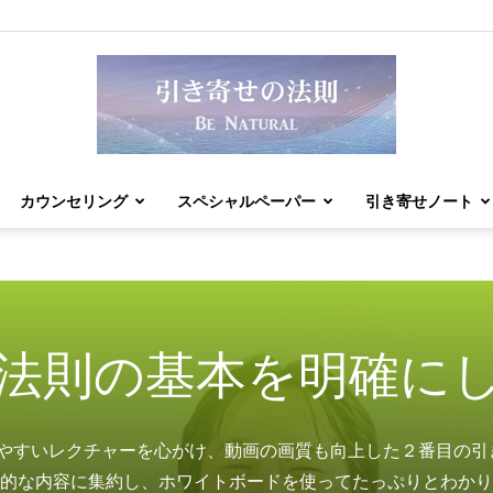
カウンセリング
スペシャルペーパー
引き寄せノート
引
法則の基本を明確に
き
りわかりやすいレクチャーを心がけ、動画の画質も向上した２番目の
的な内容に集約し、ホワイトボードを使ってたっぷりとわかり