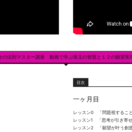
せの法則マスター講座 動画で学ぶ珠玉の智慧と１２の願望実
目次
一ヶ月目
レッスン0 「問題視するこ
レッスン1 「思考が引き寄
レッスン2 「願望が叶う創