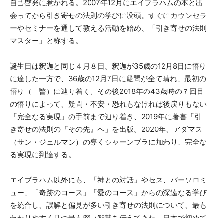
自己啓発に惹かれる。2007年12月にエイブラハムの本と出
会ってから引き寄せの法則の学びに没頭。すぐにカウンセラ
タ
ーやセミナーを通して教える活動を始め、「引き寄せの法則
マスター」と称する。
誕生日は釈迦と同じ４月８日。釈迦が35歳の12月8日に悟り
ー
に達した一方で、36歳の12月7日に疑問が全て晴れ、最初の
悟り（一瞥）に辿り着く。その後2018年の43歳時の７回目
の悟りによって、疑問・不安・恐れもなければ後戻りもない
Shinji「Be
「完全なる実現」の手前まで辿り着き、2019年に著書「引
き寄せの法則の『その先』へ」を出版。2020年、アダマス
（サン・ジェルマン）の導くシャーンブラに加わり、完全な
る実現に到達する。
Natural」
エイブラハム以外にも、「神との対話」やセス、バーソロミ
ュー、「奇跡のコース」「愛のコース」からの深遠なる学び
を統合し、誤解と偏見が多い引き寄せの法則について、最も
わかりやすく且つ最も深い智慧を伝えてきた。日本で初めて