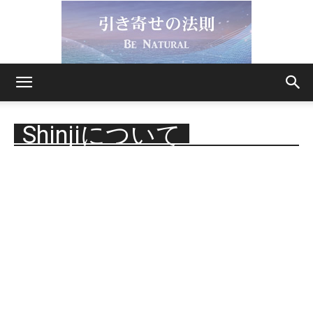
引
Shinjiについて
き
寄
せ