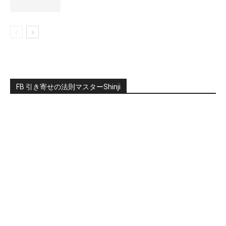
FB 引き寄せの法則マスターShinji