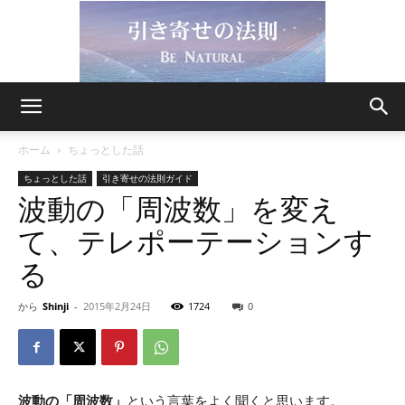
引
ホーム
ちょっとした話
ちょっとした話
引き寄せの法則ガイド
波動の「周波数」を変え
き
て、テレポーテーションす
る
寄
から
Shinji
-
2015年2月24日
1724
0
せ
波動の「周波数」
という言葉をよく聞くと思います。