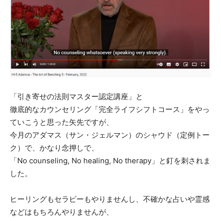
の
法
「引き寄せの法則マスター認定講座」と
徹底的なカウンセリング「完全ライフシフトコース」をやっ
則
ていこうと思った矢先ですが、
今月のアダマス（サン・ジェルマン）のシャウド（定例トー
ク）で、かなり念押しで、
マ
「No counseling, No healing, No therapy」と釘を刺されま
した。
ヒーリングもセラピーもやりませんし、不確かな占いや霊感
ス
などはもちろんやりませんが、