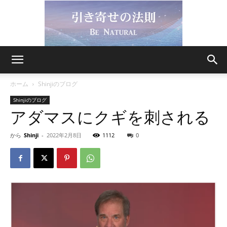
引
ホーム
Shinjiのブログ
Shinjiのブログ
アダマスにクギを刺される
き
から
Shinji
-
2022年2月8日
1112
0
寄
せ