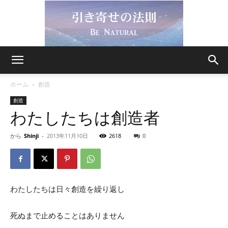
引
ホーム
創造
創造
わたしたちは創造者
き
から
Shinji
-
2013年11月10日
2618
0
寄
わたしたちは日々創造を繰り返し
せ
死ぬまで止めることはありません