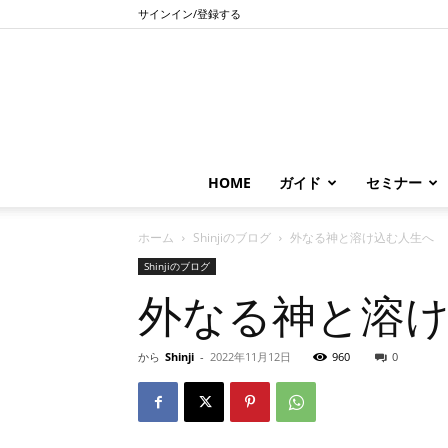
サインイン/登録する
HOME
ガイド
セミナー
ホーム
Shinjiのブログ
外なる神と溶け込む人生へ
Shinjiのブログ
外なる神と溶
から
Shinji
-
2022年11月12日
960
0