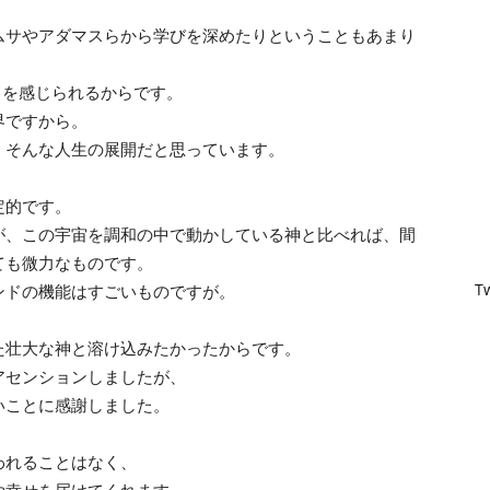
タ
ムサやアダマスらから学びを深めたりということもあまり
とを感じられるからです。
界ですから。
、そんな人生の展開だと思っています。
ー
定的です。
が、この宇宙を調和の中で動かしている神と比べれば、間
ても微力なものです。
T
ンドの機能はすごいものですが。
Shinji「Be
た壮大な神と溶け込みたかったからです。
アセンションしましたが、
いことに感謝しました。
Natural」
われることはなく、