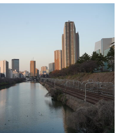
寄
せ
の
法