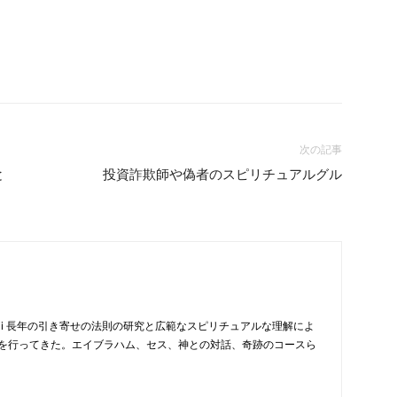
次の記事
と
投資詐欺師や偽者のスピリチュアルグル
nji 長年の引き寄せの法則の研究と広範なスピリチュアルな理解によ
を行ってきた。エイブラハム、セス、神との対話、奇跡のコースら